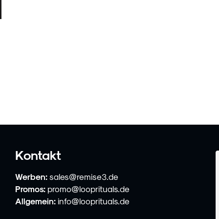
Kontakt
Werben:
sales@remise3.de
Promos:
promo@looprituals.de
Allgemein:
info@looprituals.de