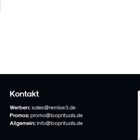
Kontakt
Werben:
sales@remise3.de
Promos:
promo@looprituals.de
Allgemein:
info@looprituals.de