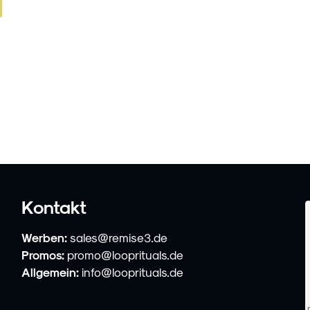
Kontakt
Werben:
sales@remise3.de
Promos:
promo@looprituals.de
Allgemein:
info@looprituals.de