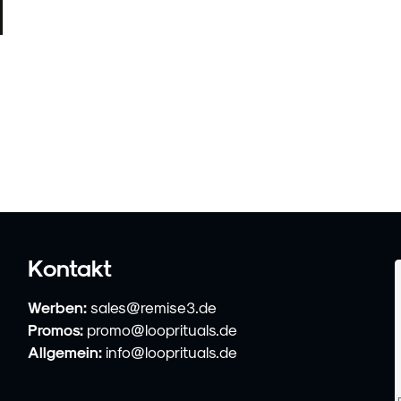
Kontakt
Werben:
sales@remise3.de
Promos:
promo@looprituals.de
Allgemein:
info@looprituals.de