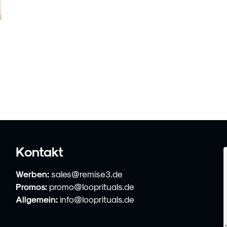
Kontakt
Werben:
sales@remise3.de
Promos:
promo@looprituals.de
Allgemein:
info@looprituals.de