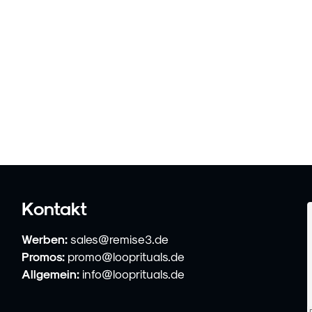
Kontakt
Werben:
sales@remise3.de
Promos:
promo@looprituals.de
Allgemein:
info@looprituals.de