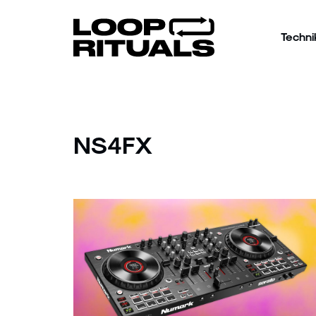
Techni
NS4FX