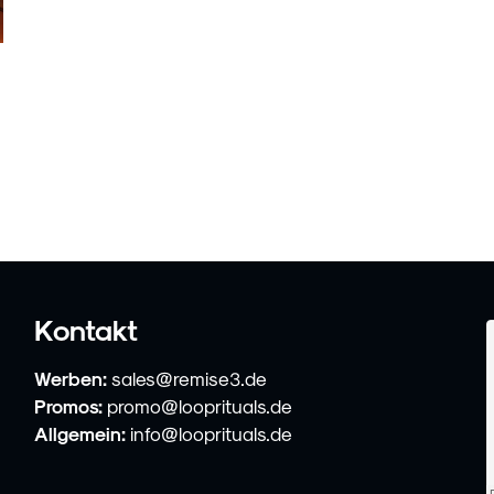
Kontakt
Werben:
sales@remise3.de
Promos:
promo@looprituals.de
Allgemein:
info@looprituals.de