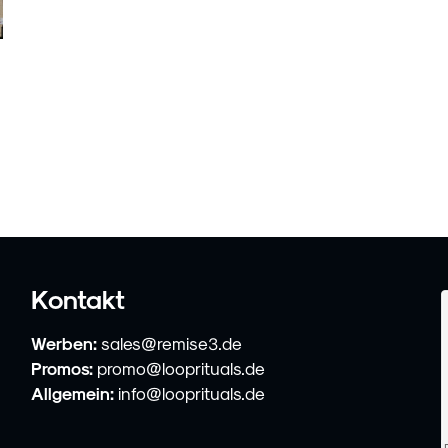
Kontakt
Werben:
sales@remise3.de
Promos:
promo@looprituals.de
Allgemein:
info@looprituals.de