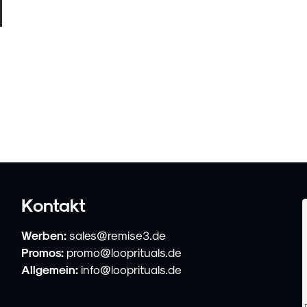
Kontakt
Werben:
sales@remise3.de
Promos:
promo@looprituals.de
Allgemein:
info@looprituals.de