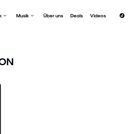
k
Musik
Über uns
Deals
Videos
MON