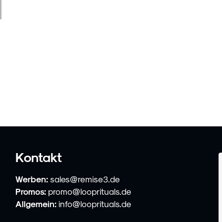
Kontakt
Werben:
sales@remise3.de
Promos:
promo@looprituals.de
Allgemein:
info@looprituals.de