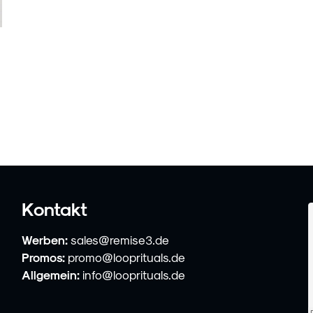
Kontakt
Werben:
sales@remise3.de
Promos:
promo@looprituals.de
Allgemein:
info@looprituals.de