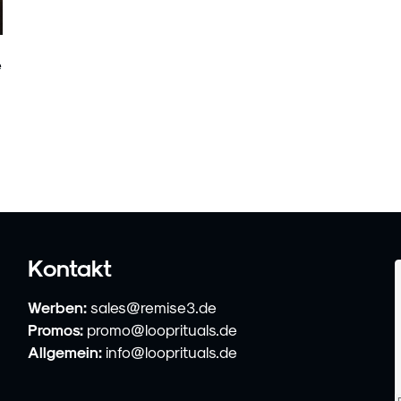
e
Kontakt
Werben:
sales@remise3.de
Promos:
promo@looprituals.de
Allgemein:
info@looprituals.de