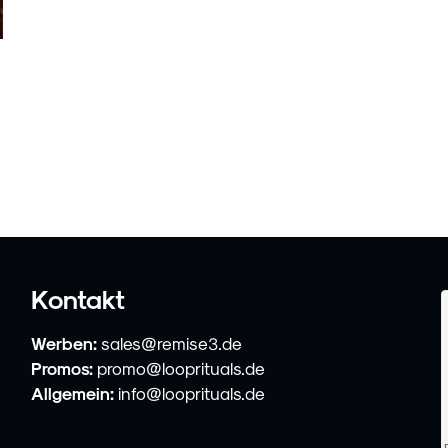
Kontakt
Werben:
sales@remise3.de
Promos:
promo@looprituals.de
Allgemein:
info@looprituals.de