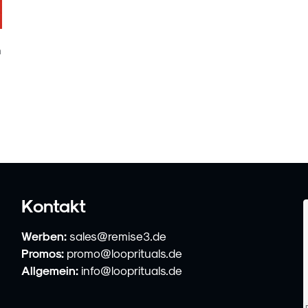
n
Kontakt
Werben:
sales@remise3.de
Promos:
promo@looprituals.de
Allgemein:
info@looprituals.de