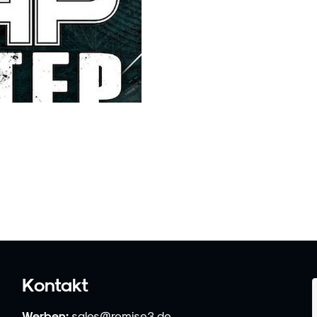
Kontakt
Werben:
sales@remise3.de