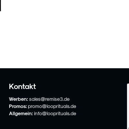
Kontakt
Werben:
sales@remise3.de
Promos:
promo@looprituals.de
Allgemein:
info@looprituals.de