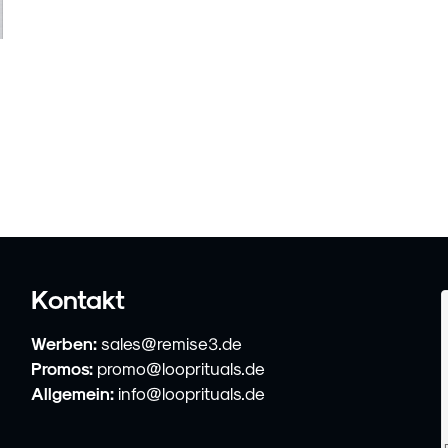
Kontakt
Werben:
sales@remise3.de
Promos:
promo@looprituals.de
Allgemein:
info@looprituals.de