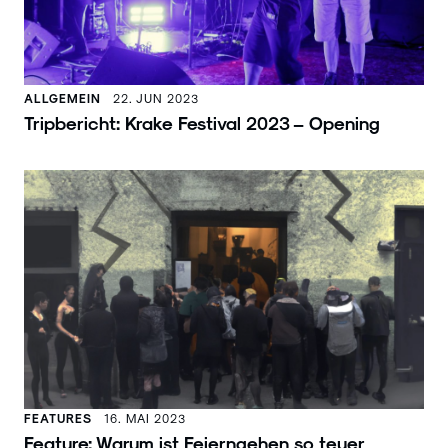
ALLGEMEIN
22. JUN 2023
Tripbericht: Krake Festival 2023 – Opening
FEATURES
16. MAI 2023
Feature: Warum ist Feierngehen so teuer