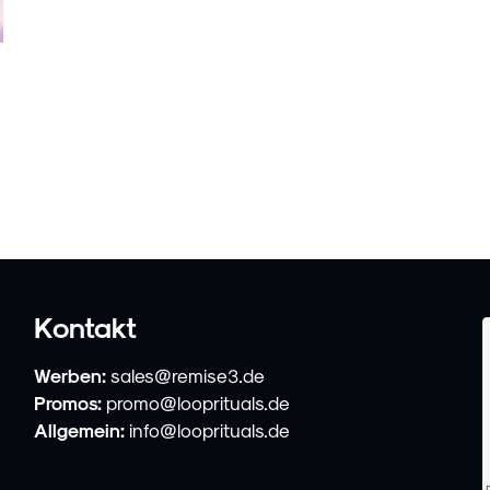
Kontakt
Werben:
sales@remise3.de
Promos:
promo@looprituals.de
Allgemein:
info@looprituals.de