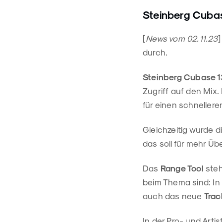
Steinberg Cubas
[
News vom 02.11.23
]
durch.
Steinberg Cubase 1
Zugriff auf den Mix
für einen schnellere
Gleichzeitig wurde d
das soll für mehr Übe
Das
Range Tool
ste
beim Thema sind: In
auch das neue
Trac
In der Pro- und Arti