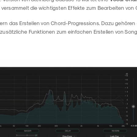
n
versammelt die wichtigsten Effekte zum Bearbeiten vo
tern das Erstellen von Chord-Progressions. Dazu gehören 
d zusätzliche Funktionen zum einfachen Erstellen von Son