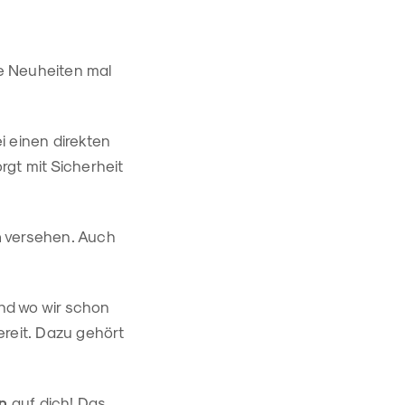
ie Neuheiten mal
i einen direkten
rgt mit Sicherheit
n
versehen. Auch
nd wo wir schon
reit. Dazu gehört
n
auf dich! Das