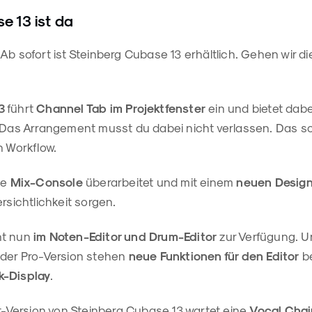
e 13 ist da
 Ab sofort ist Steinberg Cubase 13 erhältlich. Gehen wir d
3
führt
Channel Tab im Projekt
f
enster
ein und bietet dabe
. Das Arrangement musst du dabei nicht verlassen. Das so
n Workflow.
ie
Mix-Console
überarbeitet und mit einem
neuen Desig
rsichtlichkeit sorgen.
ht nun
im Noten-Editor und Drum-Editor
zur Verfügung. U
 der Pro-Version stehen
neue Funktionen für den Editor
be
k-Display
.
st-Version von Steinberg Cubase 13 wartet eine
Vocal Chai