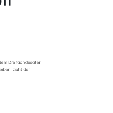
11
 dem Dreifachdesater
iben, zieht der