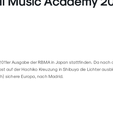
ll Music Academy 20
ie 2011er Ausgabe der RBMA in Japan stattfinden. Da nach
st auf der Hachiko Kreuzung in Shibuya die Lichter ausble
och) sichere Europa, nach Madrid.