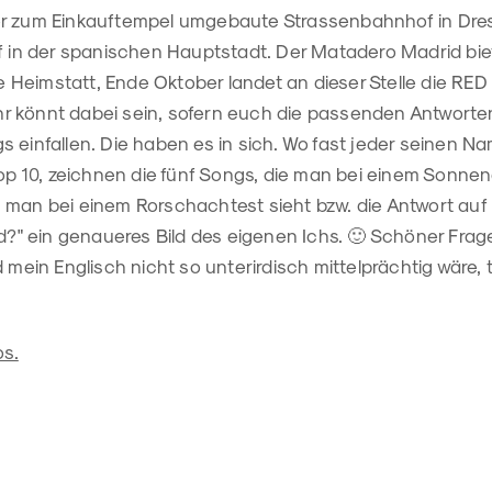
r zum Einkauftempel umgebaute Strassenbahnhof in Dres
f in der spanischen Hauptstadt. Der Matadero Madrid biet
ine Heimstatt, Ende Oktober landet an dieser Stelle die R
 könnt dabei sein, sofern euch die passenden Antworten
 einfallen. Die haben es in sich. Wo fast jeder seinen N
Top 10, zeichnen die fünf Songs, die man bei einem Sonne
 man bei einem Rorschachtest sieht bzw. die Antwort auf 
bed?" ein genaueres Bild des eigenen Ichs. 🙂 Schöner Fr
 mein Englisch nicht so unterirdisch mittelprächtig wäre, t
os.