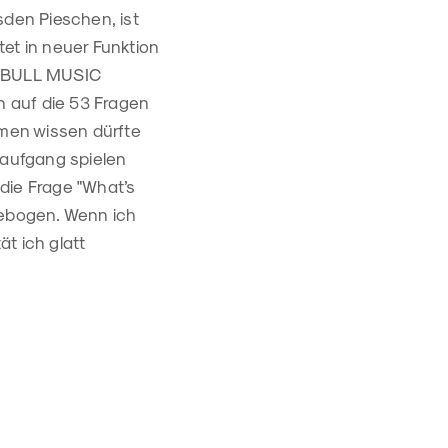
den Pieschen, ist
et in neuer Funktion
ED BULL MUSIC
 auf die 53 Fragen
amen wissen dürfte
naufgang spielen
die Frage "What’s
agebogen. Wenn ich
ät ich glatt