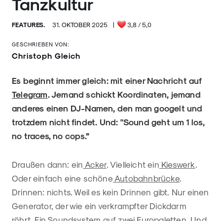
Tanzkultur
FEATURES.
31. OKTOBER 2025
|
3,8
/ 5,0
GESCHRIEBEN VON:
Christoph Gleich
Es beginnt immer gleich: mit einer Nachricht auf
Telegram
. Jemand schickt Koordinaten, jemand
anderes einen DJ-Namen, den man googelt und
trotzdem nicht findet. Und: "Sound geht um 1 los,
no traces, no cops.”
Draußen dann: ein
Acker
. Vielleicht ein
Kieswerk
.
Oder einfach eine schöne
Autobahnbrücke
.
Drinnen: nichts. Weil es kein Drinnen gibt. Nur einen
Generator, der wie ein verkrampfter Dickdarm
röhrt. Ein Soundsystem auf zwei Europaletten. Und