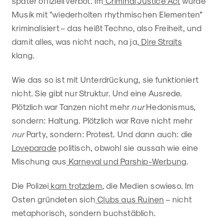
später offiziell verbot. Im
Criminal Justice Act
wurde
Musik mit "wiederholten rhythmischen Elementen”
kriminalisiert – das heißt Techno, also Freiheit, und
damit alles, was nicht nach, na ja,
Dire Straits
klang.
Wie das so ist mit Unterdrückung, sie funktioniert
nicht. Sie gibt nur Struktur. Und eine Ausrede.
Plötzlich war Tanzen nicht mehr
nur
Hedonismus,
sondern: Haltung. Plötzlich war Rave nicht mehr
nur
Party, sondern: Protest. Und dann auch: die
Loveparade
politisch, obwohl sie aussah wie eine
Mischung aus
Karneval und Parship-Werbung
.
Die Polizei
kam trotzdem
, die Medien sowieso. Im
Osten gründeten sich
Clubs aus Ruinen
– nicht
metaphorisch, sondern buchstäblich.