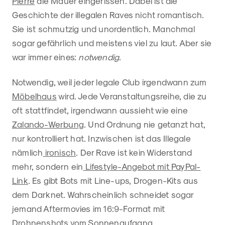
Pierre
die Mauer eingerissen. Dabei ist die
Geschichte der illegalen Raves nicht romantisch.
Sie ist schmutzig und unordentlich. Manchmal
sogar gefährlich und meistens viel zu laut. Aber sie
war immer eines:
notwendig
.
Notwendig, weil jeder legale Club irgendwann zum
Möbelhaus
wird. Jede Veranstaltungsreihe, die zu
oft stattfindet, irgendwann aussieht wie eine
Zalando-Werbung
. Und Ordnung nie getanzt hat,
nur kontrolliert hat. Inzwischen ist das Illegale
nämlich
ironisch
. Der Rave ist kein Widerstand
mehr, sondern ein
Lifestyle-Angebot mit PayPal-
Link
. Es gibt Bots mit Line-ups, Drogen-Kits aus
dem Darknet. Wahrscheinlich schneidet sogar
jemand Aftermovies im 16:9-Format mit
Drohnenshots vom Sonnenaufgang.