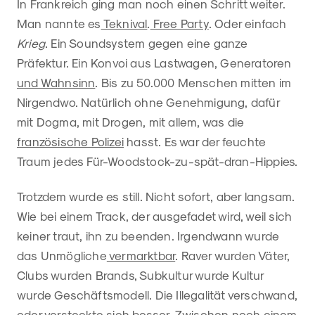
In Frankreich ging man noch einen Schritt weiter.
Man nannte es
Teknival
.
Free Party
. Oder einfach
Krieg
. Ein Soundsystem gegen eine ganze
Präfektur. Ein Konvoi aus Lastwagen, Generatoren
und Wahnsinn
. Bis zu 50.000 Menschen mitten im
Nirgendwo. Natürlich ohne Genehmigung, dafür
mit Dogma, mit Drogen, mit allem, was die
französische Polizei
hasst. Es war der feuchte
Traum jedes Für-Woodstock-zu-spät-dran-Hippies.
Trotzdem wurde es still. Nicht sofort, aber langsam.
Wie bei einem Track, der ausgefadet wird, weil sich
keiner traut, ihn zu beenden. Irgendwann wurde
das Unmögliche
vermarktbar
. Raver wurden Väter,
Clubs wurden Brands, Subkultur wurde Kultur
wurde Geschäftsmodell. Die Illegalität verschwand,
oder versteckte sich besser. Zwischen noch einem