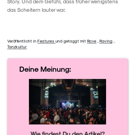
Story. Und dem Gefühl, dass früher wenigstens
das Scheitern lauter war.
Veröffentlicht in
Features
und getaggt mit
Rave
,
Raving
,
Tanzkultur
Deine
Meinung:
Wie findest Du den Artikel?