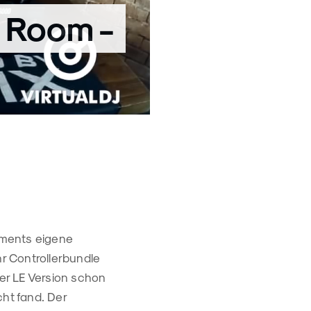
 Room -
ruments eigene
hr Controllerbundle
ner LE Version schon
cht fand. Der