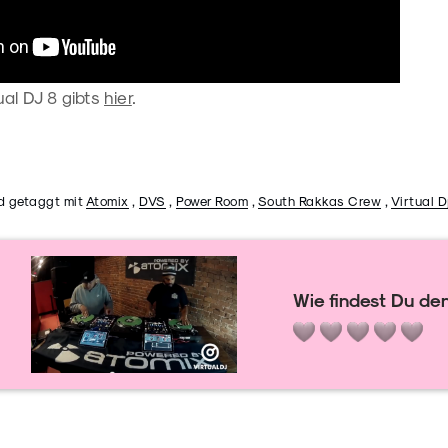
ual DJ 8 gibts
hier
.
d getaggt mit
Atomix
,
DVS
,
Power Room
,
South Rakkas Crew
,
Virtual D
Wie findest Du den