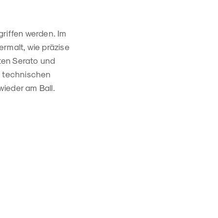
griffen werden. Im
rmalt, wie präzise
ften Serato und
e technischen
ieder am Ball.