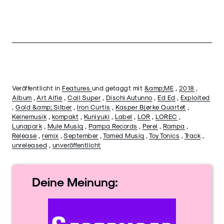
Veröffentlicht in
Features
und getaggt mit
&amp;ME
,
2018
,
Album
,
Art Alfie
,
Call Super
,
Dischi Autunno
,
Ed Ed
,
Exploited
,
Gold &amp; Silber
,
Iron Curtis
,
Kasper Bjørke Quartet
,
Keinemusik
,
kompakt
,
Kuniyuki
,
Label
,
LOR
,
LOREC
,
Lunapark
,
Mule Musiq
,
Pampa Records
,
Perel
,
Rampa
,
Release
,
remix
,
September
,
Tamed Musiq
,
Toy Tonics
,
Track
,
unreleased
,
unveröffentlicht
Deine
Meinung: