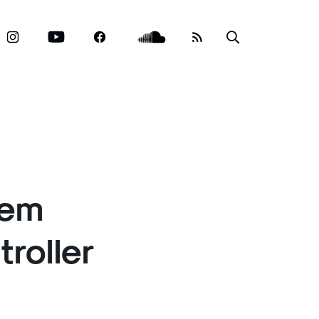
dem
roller