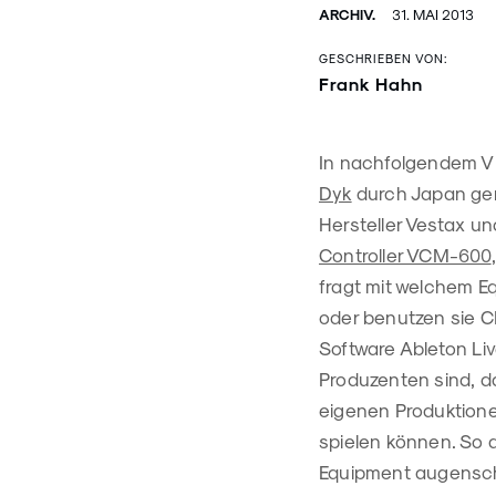
ARCHIV.
31. MAI 2013
GESCHRIEBEN VON:
Frank Hahn
In nachfolgendem Vi
Dyk
durch Japan gem
Hersteller Vestax 
Controller VCM-600
fragt mit welchem Eq
oder benutzen sie CD
Software Ableton Live
Produzenten sind, da
eigenen Produktione
spielen können. So 
Equipment augensch