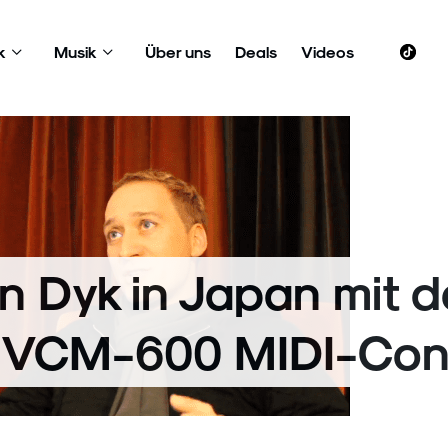
k
Musik
Über uns
Deals
Videos
n Dyk in Japan mit 
 VCM-600 MIDI-Cont