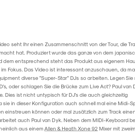
deo seht Ihr einen Zusammenschnitt von der Tour, die T
acht hat. Produziert wurde das ganze von dem japanis
und dem entsprechend steht das Produkt aus eigenem Hau
, im Fokus. Das Video ist interessant anzuschauen, da ma
uipment diverse "Super-Star" DJs so arbeiten. Legen Sie 
's, oder schlagen Sie die Brücke zum Live Act? Paul van 
. Dies ist nicht untypisch für DJ's die auch gleichzeitig
 sie in dieser Konfiguration auch schnell mal eine Midi-S
n einstreuen können oder mal zusätzlich zum Track einen
arbeitet auch Paul van Dyk. Neben dem MIDI-Keyboard be
einlich aus einem
Allen & Heath Xone 92
Mixer mit zweim