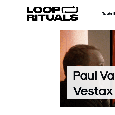
Techni
Paul Va
Vestax