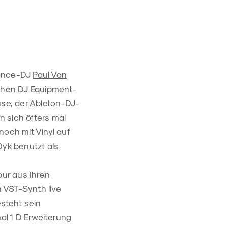
rance-DJ
Paul Van
chen DJ Equipment-
se, der
Ableton-DJ-
n sich öfters mal
noch mit Vinyl auf
Dyk benutzt als
pur aus Ihren
 VST-Synth live
steht sein
al 1 D Erweiterung