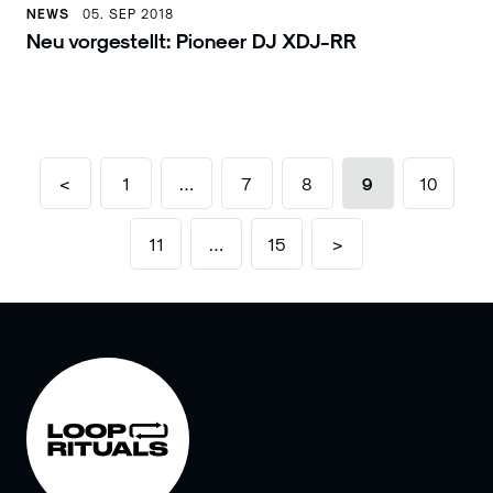
NEWS
05. SEP 2018
Neu vorgestellt: Pioneer DJ XDJ-RR
<
1
…
7
8
9
10
11
…
15
>