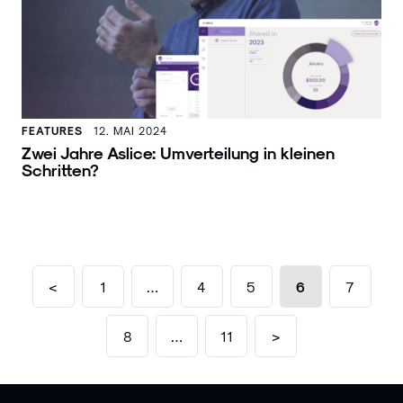
FEATURES
12. MAI 2024
Zwei Jahre Aslice: Umverteilung in kleinen
Schritten?
<
1
…
4
5
6
7
8
…
11
>