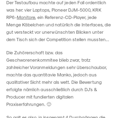
Der Testaufbau machte auf jeden Fall ordentlich
was her: vier Laptops, Pioneer DJM-5000, KRK
RP6-
Monitore
, ein Referenz-CD-Player, jede
Menge Käbelchen und natürlich die Interfaces, die
gut versteckt vor unerwünschten Blicken unter
dem Tisch sich der Competition stellen mussten...
Die Zuhörerschaft bzw. das
Geschworenenkommitee blieb zwar, trotz
zahlreicher Voranmeldungen sehr überschaubar,
machte das quantitavie Manko, jedoch aus
qualitativer Sicht mehr als wett. Die Bewertung
erfolgte nämlich ausschließlich durch DJ's &
Producer mit fundierten digitalen
Praxiserfahrungen. 🙂
So galt es also, in insgesamt 4 Durchgängen die