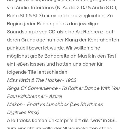
vier Audio-Interfaces (NI Audio 2 DJ & Audio 8 DJ,
Rane SL1 & SL3) miteinander zu vergleichen. Zu
Beginn jeder Runde gab es das jeweilige
Soundsample von CD als eine Art Referenz, auf
deren Grundlage nun der Klang der Kontrahenten
punktuell bewertet wurde. Wir wollten eine
möglichst große Bandbreite an Musik in den Test
einfließen lassen und hatten uns daher für
folgende Titel entschieden:
Miss Kittin & The Hacker - 1982
Kings Of Convenience - I'd Rather Dance With You
Paul Kalkbrenner - Azure
Mekon - Phatty's Lunchbox (Les Rhythmes
Digitales Rmx)
Alle Tracks kamen unkomprimiert als "wav" in SSL
zum Einsatz, im Falle der NI Soundkarten stand