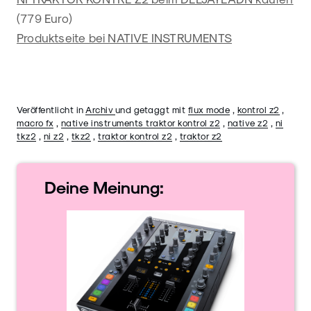
(779 Euro)
Produktseite bei NATIVE INSTRUMENTS
Veröffentlicht in
Archiv
und getaggt mit
flux mode
,
kontrol z2
,
macro fx
,
native instruments traktor kontrol z2
,
native z2
,
ni
tkz2
,
ni z2
,
tkz2
,
traktor kontrol z2
,
traktor z2
Deine
Meinung: