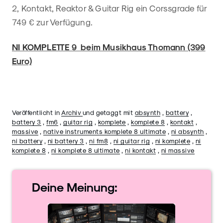
2, Kontakt, Reaktor & Guitar Rig ein Corssgrade für
749 € zur Verfügung.
NI KOMPLETTE 9 beim Musikhaus Thomann (399
Euro)
Veröffentlicht in
Archiv
und getaggt mit
absynth
,
battery
,
battery 3
,
fm6
,
guitar rig
,
komplete
,
komplete 8
,
kontakt
,
massive
,
native instruments komplete 8 ultimate
,
ni absynth
,
ni battery
,
ni battery 3
,
ni fm8
,
ni guitar rig
,
ni komplete
,
ni
komplete 8
,
ni komplete 8 ultimate
,
ni kontakt
,
ni massive
Deine
Meinung: