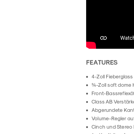
FEATURES
4-Zoll Fieberglass
¾-Zoll soft dome 
Front-Bassreflex
Class AB Verstärk
Abgerundete Kant
Volume-Regler auf
Cinch und Stereo 