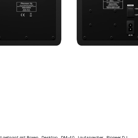
d getaggt mit
Boxen
,
Desktop
,
DM-40
,
Lautsprecher
,
Pioneer DJ