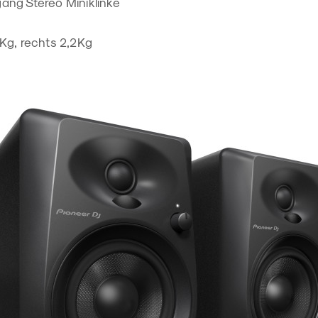
gang Stereo Miniklinke
 Kg, rechts 2,2Kg