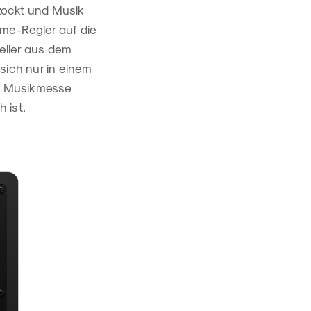
zockt und Musik
me-Regler auf die
teller aus dem
sich nur in einem
en Musikmesse
 ist.