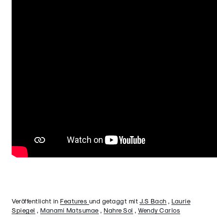
Veröffentlicht in
Features
und getaggt mit
J.S Bach
,
Laurie
Spiegel
,
Manami Matsumae
,
Nahre Sol
,
Wendy Carlos