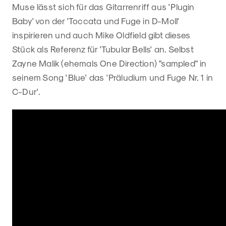
Muse lässt sich für das Gitarrenriff aus 'Plugin
Baby' von der 'Toccata und Fuge in D-Moll'
inspirieren und auch Mike Oldfield gibt dieses
Stück als Referenz für 'Tubular Bells' an. Selbst
Zayne Malik (ehemals One Direction) "sampled" in
seinem Song 'Blue' das 'Präludium und Fuge Nr. 1 in
C-Dur'.