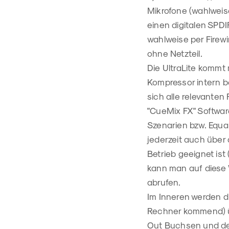
Mikrofone (wahlweis
einen digitalen SPD
wahlweise per Firew
ohne Netzteil.
Die UltraLite kommt 
Kompressor intern b
sich alle relevanten
"CueMix FX" Software,
Szenarien bzw. Equal
jederzeit auch über 
Betrieb geeignet ist
kann man auf diese 
abrufen.
Im Inneren werden di
Rechner kommend) üb
Out Buchsen und der