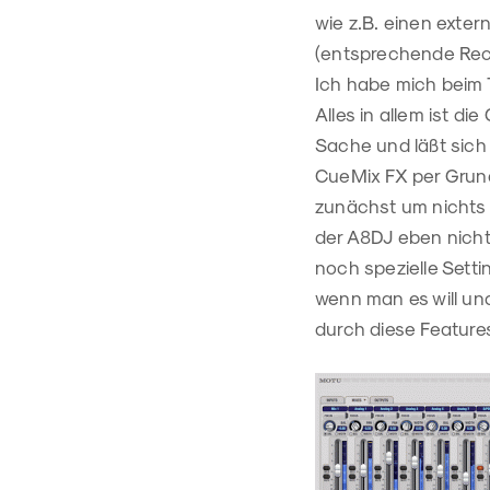
wie z.B. einen exter
(entsprechende Rech
Ich habe mich beim 
Alles in allem ist di
Sache und läßt sich 
CueMix FX per Grund
zunächst um nichts w
der A8DJ eben nicht 
noch spezielle Set
wenn man es will und
durch diese Features