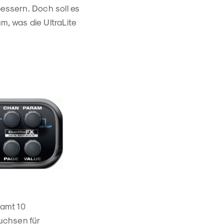
bessern. Doch soll es
m, was die UltraLite
samt 10
uchsen für