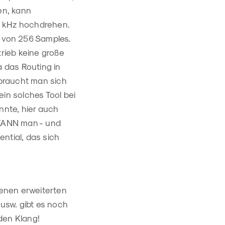
en, kann
2 kHz hochdrehen.
e von 256 Samples.
etrieb keine große
a das Routing in
braucht man sich
ein solches Tool bei
nnte, hier auch
 KANN man - und
ntial, das sich
enen erweiterten
 usw. gibt es noch
den Klang!