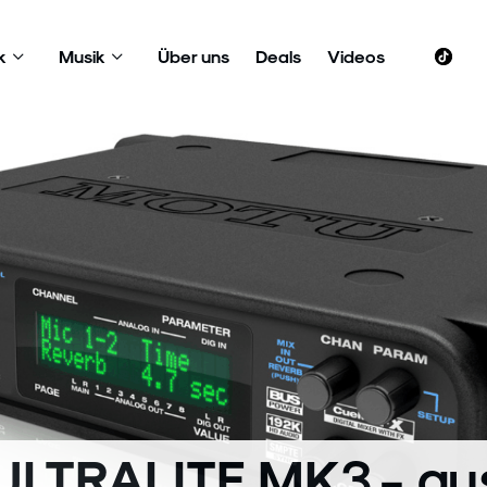
k
Musik
Über uns
Deals
Videos
LTRALITE MK3 - au