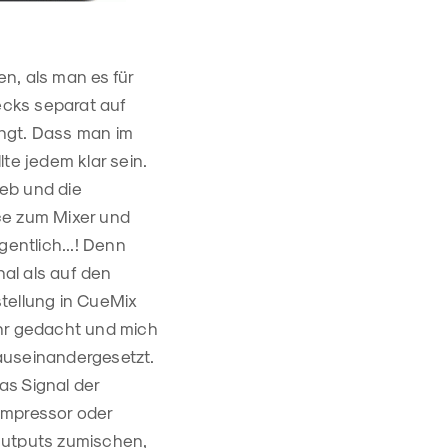
n, als man es für
Decks separat auf
ingt. Dass man im
te jedem klar sein.
eb und die
ce zum Mixer und
gentlich...! Denn
nal als auf den
tellung in CueMix
ehr gedacht und mich
auseinandergesetzt.
s Signal der
Kompressor oder
Outputs zumischen,