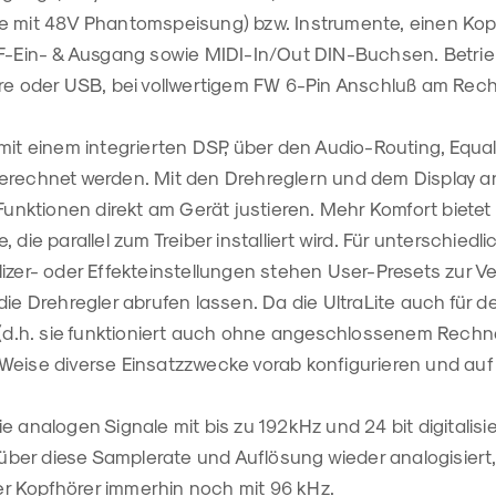
e mit 48V Phantomspeisung) bzw. Instrumente, einen Kop
IF-Ein- & Ausgang sowie MIDI-In/Out DIN-Buchsen. Betri
ire oder USB, bei vollwertigem FW 6-Pin Anschluß am Rec
mit einem integrierten DSP, über den Audio-Routing, Equaliz
erechnet werden. Mit den Drehreglern und dem Display an
 Funktionen direkt am Gerät justieren. Mehr Komfort bietet 
 die parallel zum Treiber installiert wird. Für unterschiedl
izer- oder Effekteinstellungen stehen User-Presets zur Ve
die Drehregler abrufen lassen. Da die UltraLite auch für 
 (d.h. sie funktioniert auch ohne angeschlossenem Rechner
Weise diverse Einsatzzwecke vorab konfigurieren und au
e analogen Signale mit bis zu 192kHz und 24 bit digitalisie
er diese Samplerate und Auflösung wieder analogisiert,
 Kopfhörer immerhin noch mit 96 kHz.