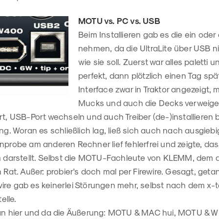
MOTU vs. PC vs. USB
Beim Installieren gab es die ein ode
nehmen, da die UltraLite über USB ni
wie sie soll. Zuerst war alles paletti u
perfekt, dann plötzlich einen Tag sp
Interface zwar in Traktor angezeigt,
Mucks und auch die Decks verweige
rt, USB-Port wechseln und auch Treiber (de-)installieren 
ung. Woran es schließlich lag, ließ sich auch nach ausgie
nprobe am anderen Rechner lief fehlerfrei und zeigte, das
em darstellt. Selbst die MOTU-Fachleute von KLEMM, dem 
n Rat. Außer: probier's doch mal per Firewire. Gesagt, get
irewire gab es keinerlei Störungen mehr, selbst nach dem x-
elle.
man hier und da die Äußerung: MOTU & MAC hui, MOTU & WIN