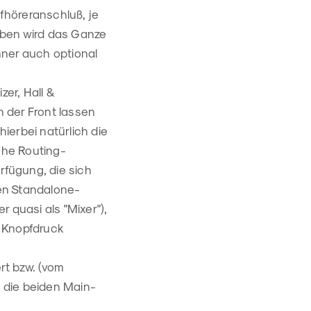
fhöreranschluß, je
eben wird das Ganze
hner auch optional
er, Hall &
 der Front lassen
hierbei natürlich die
iche Routing-
rfügung, die sich
den Standalone-
 quasi als "Mixer"),
f Knopfdruck
rt bzw. (vom
 die beiden Main-