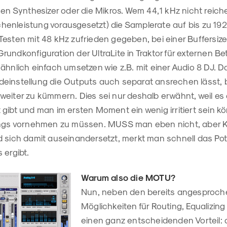
nen Synthesizer oder die Mikros. Wem 44,1 kHz nicht reich
enleistung vorausgesetzt) die Samplerate auf bis zu 19
Testen mit 48 kHz zufrieden gegeben, bei einer Buffersiz
e Grundkonfiguration der UltraLite in Traktor für externen B
ähnlich einfach umsetzen wie z.B. mit einer Audio 8 DJ. D
einstellung die Outputs auch separat ansrechen lässt, 
eiter zu kümmern. Dies sei nur deshalb erwähnt, weil es 
gibt und man im ersten Moment ein wenig irritiert sein kö
tings vornehmen zu müssen. MUSS man eben nicht, aber
 sich damit auseinandersetzt, merkt man schnell das Pote
 ergibt.
Warum also die MOTU?
Nun, neben den bereits angesproch
Möglichkeiten für Routing, Equalizing
einen ganz entscheidenden Vorteil: 