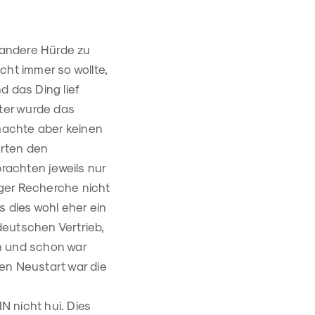
r andere Hürde zu
cht immer so wollte,
nd das Ding lief
äter wurde das
 machte aber keinen
rten den
brachten jeweils nur
biger Recherche nicht
s dies wohl eher ein
deutschen Vertrieb,
an und schon war
ten Neustart war die
 nicht hui. Dies