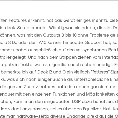
en Features erkennt, hat das Gerät einiges mehr zu biete
ierdeck-Setup braucht. Wichtig war mir jedoch, die vier 
können, was mit den Outputs 3 bis 10 ohne Probleme gel
udio 8 DJ oder der TA10 keinen Timecode-Support hat, soll
nmerk dabei ausschließlich auf den vollsynchronen Betri
roller gelegt. Und nach dem Strippen ziehen vom Interfa
puts in Traktor war es eigentlich auch schon erledigt. Ei
 bemerkte ich auf Deck B und C ein vielfach "fetteres" Sig
s, was sich nach einiger Suche als unterschiedliche Eins
n die ganzen Zusatzfeatures hatte ich schon gar nicht m
genauer mit den einzelnen Funktionen und Möglichkeiten 
chen, kann man den eingebauten DSP dazu benutzen, da
 individuell anzupassen, sei es über den Equalizer, Hall, 
te man hardware-seitig diverse Eingänge direkt auf die 