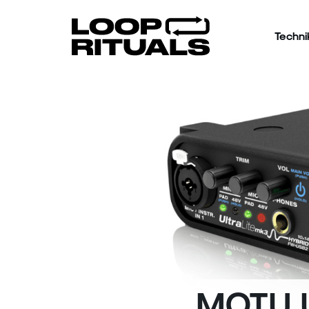
Techni
MOTU U