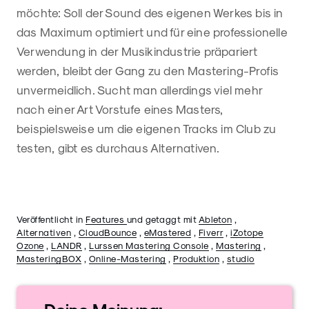
möchte: Soll der Sound des eigenen Werkes bis in
das Maximum optimiert und für eine professionelle
Verwendung in der Musikindustrie präpariert
werden, bleibt der Gang zu den Mastering-Profis
unvermeidlich. Sucht man allerdings viel mehr
nach einer Art Vorstufe eines Masters,
beispielsweise um die eigenen Tracks im Club zu
testen, gibt es durchaus Alternativen.
Veröffentlicht in
Features
und getaggt mit
Ableton
,
Alternativen
,
CloudBounce
,
eMastered
,
Fiverr
,
iZotope
Ozone
,
LANDR
,
Lurssen Mastering Console
,
Mastering
,
MasteringBOX
,
Online-Mastering
,
Produktion
,
studio
Deine
Meinung: