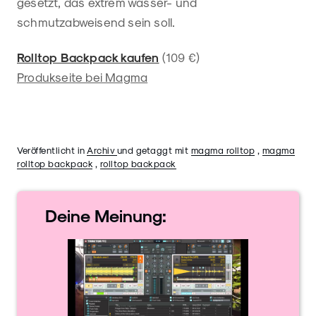
gesetzt, das extrem wasser- und
schmutzabweisend sein soll.
Rolltop Backpack kaufen
(109 €)
Produkseite bei Magma
Veröffentlicht in
Archiv
und getaggt mit
magma rolltop
,
magma
rolltop backpack
,
rolltop backpack
Deine
Meinung: