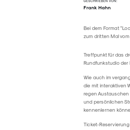
GESCHRIEBEN VON:
Frank Hahn
Bei dem Format "Loo
zum dritten Mal vom 1
Treffpunkt für das d
Rundfunkstudio der
Wie auch im vergang
die mit interaktiven
regen Austauschen s
und persönlichen S
kennenlernen könn
Ticket-Reservierung 