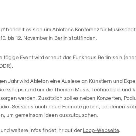
p" handelt es sich um Abletons Konferenz für Musikschaf
0. bis 12. November in Berlin stattfinden.
reitägige Event wird erneut das Funkhaus Berlin sein (ehe
 DDR).
en Jahr wird Ableton eine Auslese an Künstlern und Expe
 Workshops rund um die Themen Musik, Technologie und kre
orgen werden. Zusätzlich soll es neben Konzerten, Pod
tudio-Sessions auch neue Formate geben, bei denen sic
en, um gemeinsam Ideen auszutauschen.
und weitere Infos findet Ihr auf der
Loop-Webseite
.