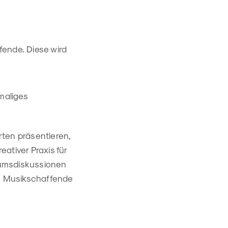
fende. Diese wird
maliges
rten präsentieren,
ativer Praxis für
iumsdiskussionen
h Musikschaffende