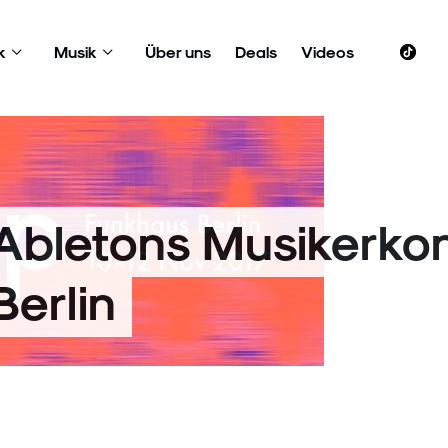
k
Musik
Über uns
Deals
Videos
 Abletons Musikerko
Berlin