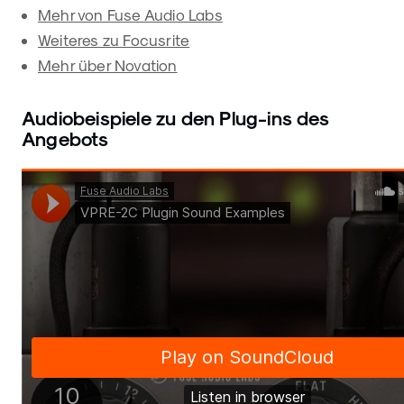
Mehr von Fuse Audio Labs
Weiteres zu Focusrite
Mehr über Novation
Audiobeispiele zu den Plug-ins des
Angebots