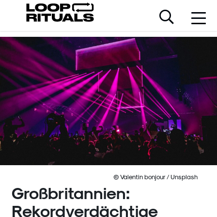
© Valentin bonjour / Unsplash
Großbritannien:
Rekordverdächtige