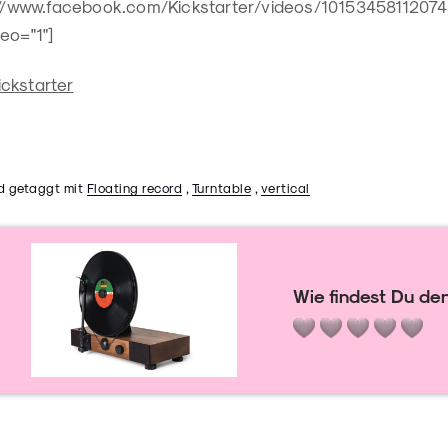
s://www.facebook.com/Kickstarter/videos/10153458112074
eo="1"]
ckstarter
d getaggt mit
Floating record
,
Turntable
,
vertical
Wie findest Du den