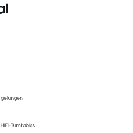
al
s gelungen
 HiFi-Turntables