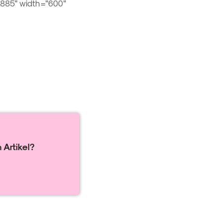
885" width="600"
 Artikel?