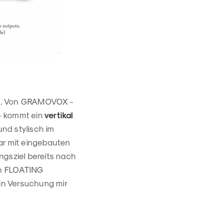
hrt. Von GRAMOVOX -
 - kommt ein
vertikal
und stylisch im
ar mit eingebauten
ungsziel bereits nach
nen FLOATING
 in Versuchung mir