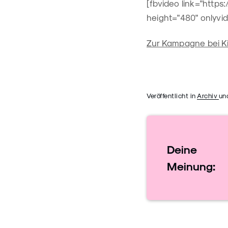
[fbvideo link="http
height="480" onlyvid
Zur Kampagne bei Ki
Veröffentlicht in
Archiv
un
Deine
Meinung: