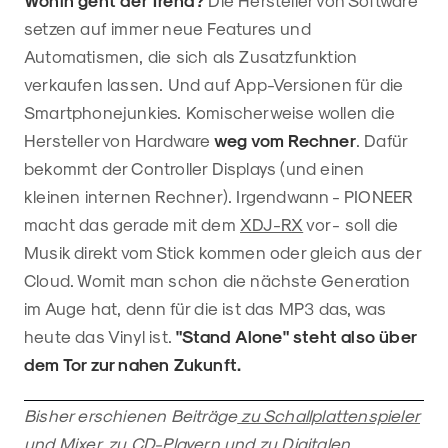
setzen auf immer neue Features und
Automatismen, die sich als Zusatzfunktion
verkaufen lassen. Und auf App-Versionen für die
Smartphonejunkies. Komischerweise wollen die
Hersteller von Hardware
weg vom Rechner
. Dafür
bekommt der Controller Displays (und einen
kleinen internen Rechner). Irgendwann - PIONEER
macht das gerade mit dem
XDJ-RX
vor - soll die
Musik direkt vom Stick kommen oder gleich aus der
Cloud. Womit man schon die nächste Generation
im Auge hat, denn für die ist das MP3 das, was
heute das Vinyl ist.
"Stand Alone" steht also über
dem Tor zur nahen Zukunft.
Bisher erschienen Beiträge
zu Schallplattenspieler
und Mixer
,
zu CD-Playern
und
zu Digitalen