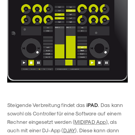
Steigende Verbreitung findet das
iPAD
. Das kann
sowohl als Controller für eine Software auf einem
Rechner eingesetzt werden (
MIDIPAD App
), als
auch mit einer DJ-App (
DJAY
). Diese kann dann