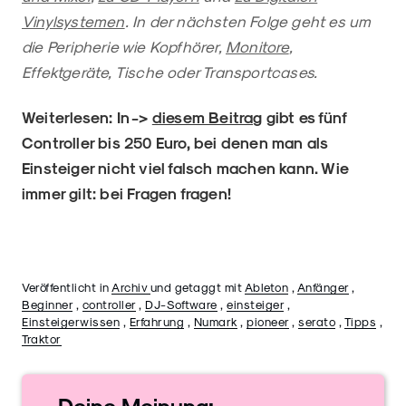
Vinylsystemen
. In der nächsten Folge geht es um
die Peripherie wie Kopfhörer,
Monitore
,
Effektgeräte, Tische oder Transportcases.
Weiterlesen: In ->
diesem Beitrag
gibt es fünf
Controller bis 250 Euro, bei denen man als
Einsteiger nicht viel falsch machen kann. Wie
immer gilt: bei Fragen fragen!
Veröffentlicht in
Archiv
und getaggt mit
Ableton
,
Anfänger
,
Beginner
,
controller
,
DJ-Software
,
einsteiger
,
Einsteigerwissen
,
Erfahrung
,
Numark
,
pioneer
,
serato
,
Tipps
,
Traktor
Deine
Meinung: