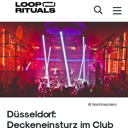
© Nachtresidenz
Düsseldorf:
Deckeneinsturz im Club