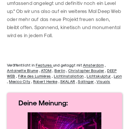
umfassend angelegt und definitiv noch ein Level
up.“ Ob wir uns also auf ein weiteres Mal Deep Web
oder mehr auf das neue Projekt freuen sollen,
bleibt offen. Spannend, kinetisch und monumental
wird es in jedem Fall.
Veröffentlicht in
Features
und getaggt mit
Amsterdam
,
Antoinette Blume
,
ATOM
,
Berlin
,
Christopher Bauder
,
DEEP
WEB
,
Fête des Lumières
,
Lichtinstallation
,
Lichtskulptur
,
Lyon
,
Mexico City
,
Robert Henke
,
SKALAR
,
Sollinger
,
Visuals
Deine
Meinung: