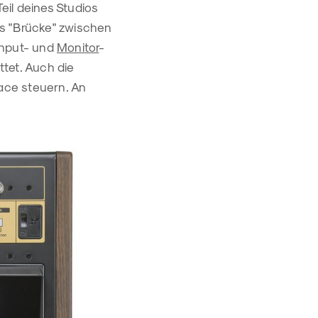
eil deines Studios
ls "Brücke" zwischen
Input- und
Monitor
-
tet. Auch die
ace steuern. An