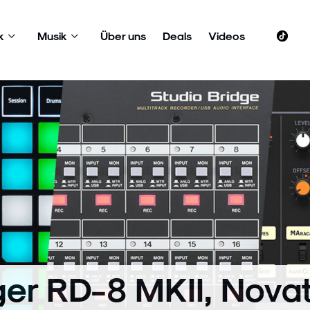
k
Musik
Über uns
Deals
Videos
ger RD-8 MKII, Nova