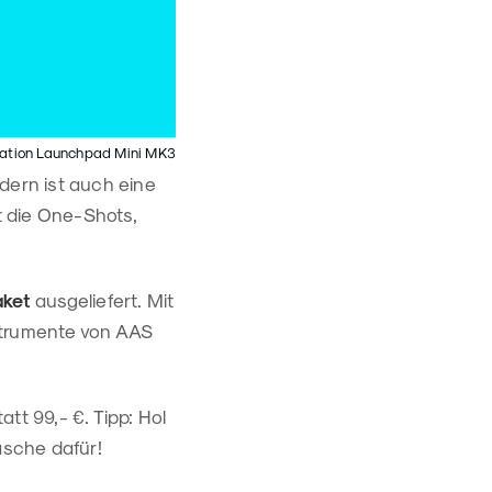
ation Launchpad Mini MK3
dern ist auch eine
t die One-Shots,
aket
ausgeliefert. Mit
strumente von AAS
att 99,- €. Tipp: Hol
asche dafür!