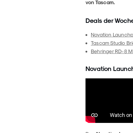
von Tascam.
Deals der Woch
Novation Launchpa
Tascam Studio Bri
Behringer RD-8 M
Novation Launch