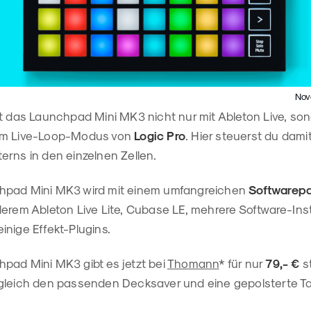
Nov
t das Launchpad Mini MK3 nicht nur mit Ableton Live, son
um Live-Loop-Modus von
Logic Pro
. Hier steuerst du dami
erns in den einzelnen Zellen.
hpad Mini MK3 wird mit einem umfangreichen
Softwarep
derem Ableton Live Lite, Cubase LE, mehrere Software-In
nige Effekt-Plugins.
pad Mini MK3 gibt es jetzt bei
Thomann
* für nur
79,- €
st
gleich den passenden Decksaver und eine gepolsterte T