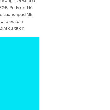
nterwegs. Obwohl es
4 RGB-Pads und 16
das Launchpad Mini
 wird es zum
Konfiguration.