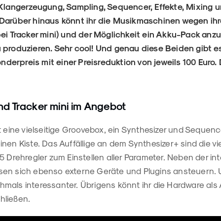
 Klangerzeugung, Sampling, Sequencer, Effekte, Mixing 
 Darüber hinaus könnt ihr die Musikmaschinen wegen ih
bei Tracker mini) und der Möglichkeit ein Akku-Pack anz
 produzieren. Sehr cool! Und genau diese Beiden gibt es
derpreis mit einer Preisreduktion von jeweils 100 Euro.
nd Tracker mini im Angebot
t eine vielseitige Groovebox, ein Synthesizer und Sequence
nen Kiste. Das Auffällige an dem Synthesizer+ sind die vie
5 Drehregler zum Einstellen aller Parameter. Neben der in
sen sich ebenso externe Geräte und Plugins ansteuern.
mals interessanter. Übrigens könnt ihr die Hardware als 
hließen.