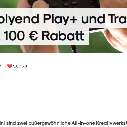
olyend Play+ und Tr
t 100 € Rabatt
24
|
5,0
/ 5,0
ini sind zwei außergewöhnliche All-in-one Kreativwerk