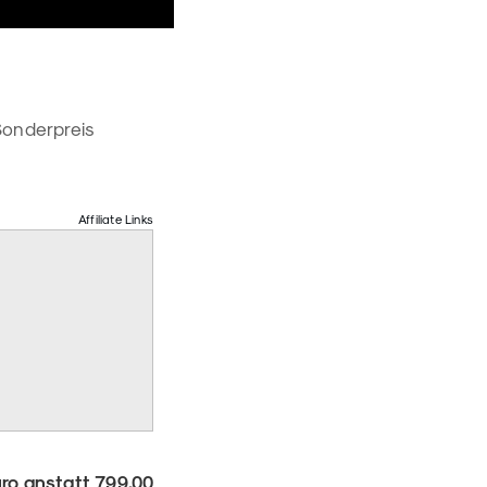
 Sonderpreis
Affiliate Links
ro anstatt 799,00