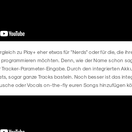
ergleich zu Play+ eher etwas für "Nerds" oder für die, die i
 programmieren möchten. Denn, wie der Name schon sagt
 Tracker-Parameter-Eingabe. Durch den integrierten Akku
, sogar ganze Tracks basteln. Noch besser ist das integr
usche oder Vocals on-the-fly euren Songs hinzufügen kö