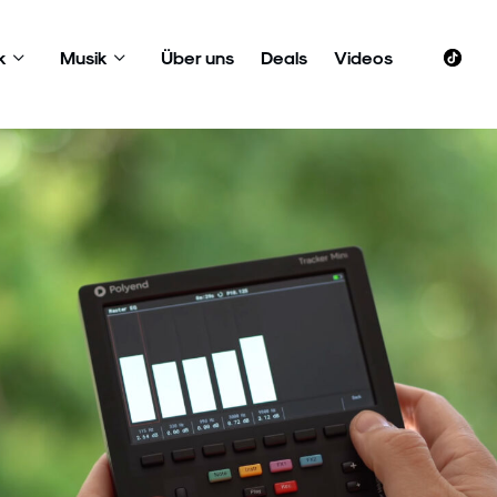
k
Musik
Über uns
Deals
Videos