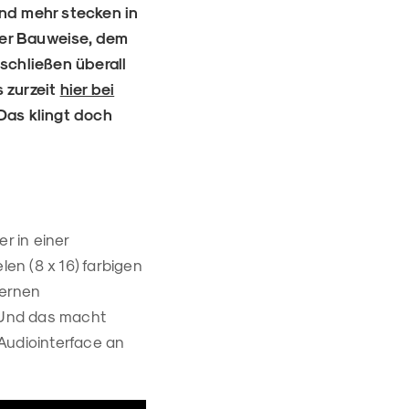
und mehr stecken in
rer Bauweise, dem
uschließen überall
 zurzeit
hier bei
 Das klingt doch
r in einer
len (8 x 16) farbigen
ternen
 Und das macht
Audiointerface an