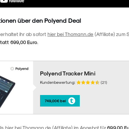
tionen über den Polyend Deal
erhaltet ihr ab sofort
hier bei Thomann.de
(Affiliate) zum
tatt 699,00 Euro
.
Polyend Tracker Mini
Kundenbewertung:
(21)
749,00€ bei
lls
hier bei Thomann.de
(Affiliate) im Angebot für
699,00 Eu