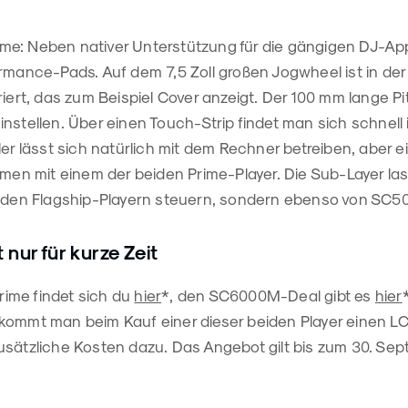
e: Neben nativer Unterstützung für die gängigen DJ-App
rmance-Pads. Auf dem 7,5 Zoll großen Jogwheel ist in der M
riert, das zum Beispiel Cover anzeigt. Der 100 mm lange Pi
nstellen. Über einen Touch-Strip findet man sich schnell
ler lässt sich natürlich mit dem Rechner betreiben, aber e
mmen mit einem der beiden Prime-Player. Die Sub-Layer la
beiden Flagship-Playern steuern, sondern ebenso von S
 nur für kurze Zeit
ime findet sich du
hier
*, den SC6000M-Deal gibt es
hier
kommt man beim Kauf einer dieser beiden Player einen L
usätzliche Kosten dazu. Das Angebot gilt bis zum 30. Se