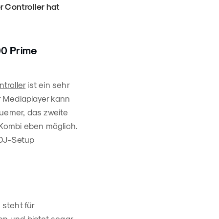
 Controller hat
0 Prime
troller
ist ein sehr
er Mediaplayer kann
equemer, das zweite
 Kombi eben möglich.
s DJ-Setup
steht für
ben und bietet sogar