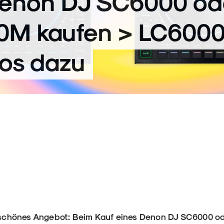
Denon DJ SC6000 od
M kaufen > LC600
los dazu
ig schönes Angebot: Beim Kauf eines Denon DJ SC6000 