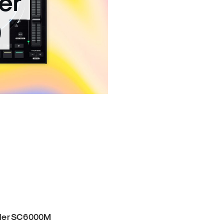
er
0
oder SC6000M