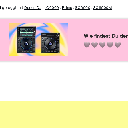
d getaggt mit
Denon DJ
,
LC6000
,
Prime
,
SC6000
,
SC6000M
Wie findest Du den