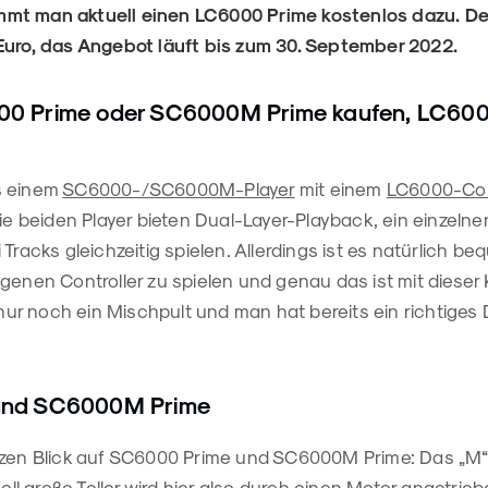
mt man aktuell einen LC6000 Prime kostenlos dazu. Der
Euro, das Angebot läuft bis zum 30. September 2022.
0 Prime oder SC6000M Prime kaufen, LC600
s einem
SC6000-/SC6000M-Player
mit einem
LC6000-Con
die beiden Player bieten Dual-Layer-Playback, ein einzeln
 Tracks gleichzeitig spielen. Allerdings ist es natürlich b
genen Controller zu spielen und genau das ist mit dieser
o nur noch ein Mischpult und man hat bereits ein richtige
und SC6000M Prime
rzen Blick auf SC6000 Prime und SC6000M Prime: Das „M“ 
Zoll große Teller wird hier also durch einen Motor angetrie