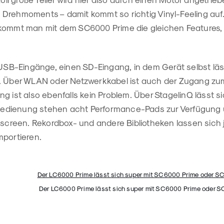
Drehmoments – damit kommt so richtig Vinyl-Feeling au
kommt man mit dem SC6000 Prime die gleichen Features,
i USB-Eingänge, einen SD-Eingang, in dem Gerät selbst lä
. Über WLAN oder Netzwerkkabel ist auch der Zugang zum
g ist also ebenfalls kein Problem. Über StagelinQ lässt s
e Bedienung stehen acht Performance-Pads zur Verfügung 
hscreen. Rekordbox- und andere Bibliotheken lassen sich j
mportieren.
Der LC6000 Prime lässt sich super mit SC6000 Prime oder 