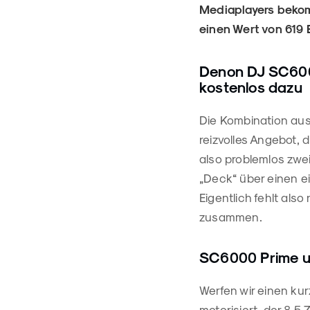
Mediaplayers bekom
einen Wert von 619 
Denon DJ SC600
kostenlos dazu
Die Kombination au
reizvolles Angebot, 
also problemlos zwei
„Deck“ über einen ei
Eigentlich fehlt als
zusammen.
SC6000 Prime 
Werfen wir einen ku
motorisiert, der 8,5 