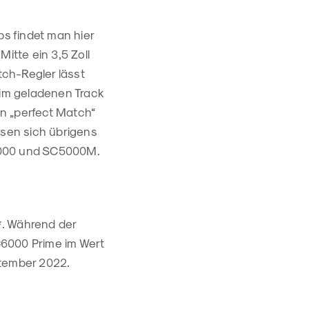
s findet man hier
itte ein 3,5 Zoll
tch-Regler lässt
 im geladenen Track
in „perfect Match“
ssen sich übrigens
C5000 und SC5000M.
*. Während der
C6000 Prime im Wert
ptember 2022.