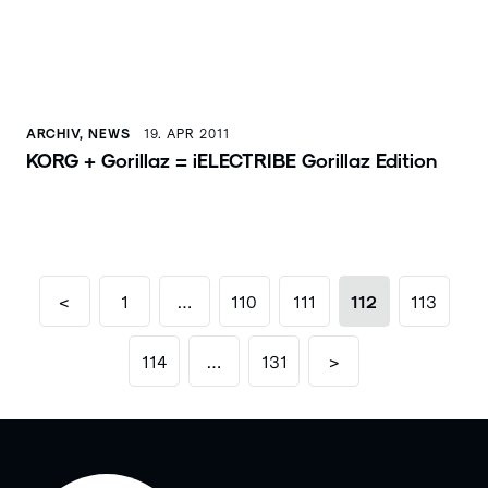
ARCHIV, NEWS
19. APR 2011
KORG + Gorillaz = iELECTRIBE Gorillaz Edition
<
1
…
110
111
112
113
114
…
131
>