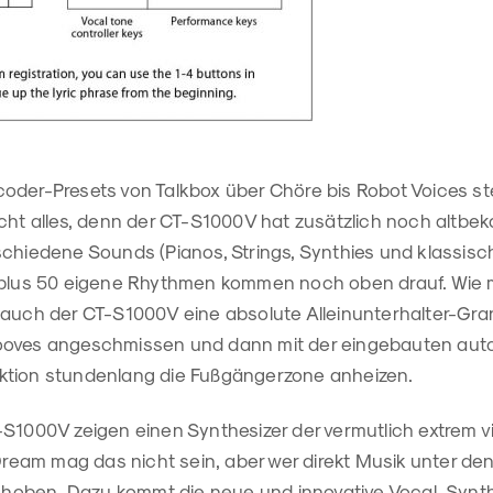
oder-Presets von Talkbox über Chöre bis Robot Voices st
icht alles, denn der CT-S1000V hat zusätzlich noch altbe
schiedene Sounds (Pianos, Strings, Synthies und klassis
 plus 50 eigene Rhythmen kommen noch oben drauf. Wie 
 auch der CT-S1000V eine absolute Alleinunterhalter-Gr
ooves angeschmissen und dann mit der eingebauten auto
ktion stundenlang die Fußgängerzone anheizen.
-S1000V zeigen einen Synthesizer der vermutlich extrem v
am mag das nicht sein, aber wer direkt Musik unter den 
fgehoben. Dazu kommt die neue und innovative Vocal-Synth