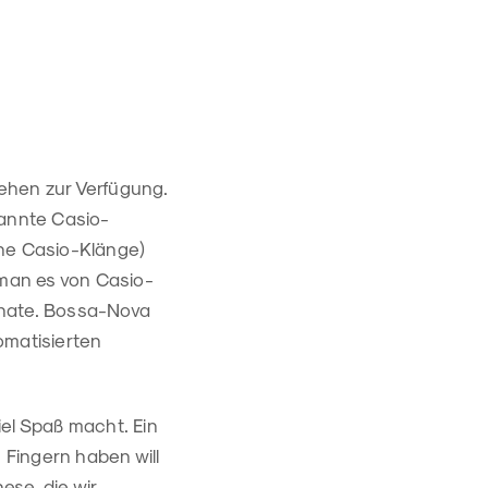
ehen zur Verfügung.
kannte Casio-
che Casio-Klänge)
man es von Casio-
anate. Bossa-Nova
matisierten
iel Spaß macht. Ein
Fingern haben will
ese, die wir