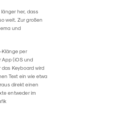
s länger her, dass
so weit. Zur großen
Thema und
r-Klänge per
r App (iOS und
r das Keyboard wird
en Text ein wie etwa
raus direkt einen
exte entweder im
fik