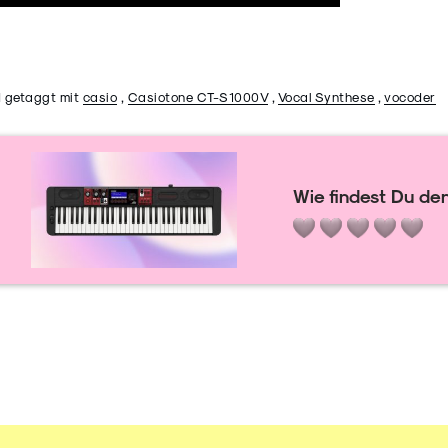
 getaggt mit
casio
,
Casiotone CT-S1000V
,
Vocal Synthese
,
vocoder
Wie findest Du den