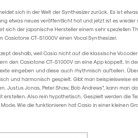
eldet sich in der Welt der Synthesizer zurück. Es ist etwa
ung etwas neues veröffentlicht hat und jetzt ist es wieder 
 sich der japanische Hersteller einem sehr speziellen 
dem Casiotone CT-S1000V einen Vocal Synthesizer.
nzept deshalb, weil Casio nicht auf die klassische Vocode
dern den Casiotone CT-S1000V an eine App koppelt. In de
exte eingeben und diese auch rhythmisch aufteilen. Übe
sch und harmonisch gespielt. Gibt man beispielsweise ein
hen. Justus Jonas, Peter Shaw, Bob Andrews“, kann man da
erstellen. Also rein hypothetisch. Gespielt werden die T
Mode. Wie die funktionieren hat Casio in einer kleinen Gra