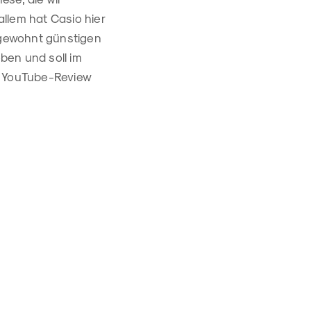
llem hat Casio hier
 gewohnt günstigen
ben und soll im
ie YouTube-Review