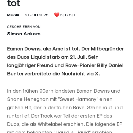
tot
MUSIK.
21. JULI 2025
|
5,0
/ 5,0
GESCHRIEBEN VON:
Simon Ackers
Eamon Downs, aka Ame ist tot. Der Mitbegründer
des Duos Liquid starb am 21. Juli. Sein
langjähriger Freund und Rave-Pionier Billy Daniel
Bunter verbreitete die Nachricht via X.
In den frühen 90ern landeten Eamon Downs und
Shane Heneghan mit "Sweet Harmony" einen
großen Hit, der in der frühen Rave-Szene rauf und
runter lief. Der Track war Teil der ersten EP des
Duos, die als Whitelabel erschien. Die folgende EP
mit dem bekannten "Liquid is Liquid" erschien