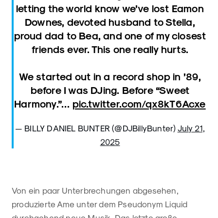
letting the world know we’ve lost Eamon
Downes, devoted husband to Stella,
proud dad to Bea, and one of my closest
friends ever. This one really hurts.
We started out in a record shop in ’89,
before I was DJing. Before “Sweet
Harmony.”…
pic.twitter.com/qx8kT6Acxe
— BILLY DANIEL BUNTER (@DJBillyBunter)
July 21,
2025
Von ein paar Unterbrechungen abgesehen,
produzierte Ame unter dem Pseudonym Liquid
durchgehend neue Musik. Das letzte große