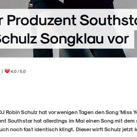
r Produzent Southsta
Schulz Songklau vor
|
4,0
/ 5,0
J Robin Schulz hat vor wenigen Tagen den Song 'Miss You
ent Southstar hat allerdings im Mai einen Song mit de
auch noch fast identisch klingt. Dieser wirft Schulz jetzt 