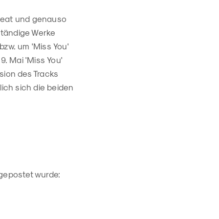
e Beat und genauso
nständige Werke
zw. um 'Miss You'
9. Mai 'Miss You'
sion des Tracks
nlich sich die beiden
e gepostet wurde: