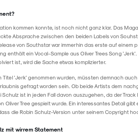
ment?
tuation kommen konnte, ist noch nicht ganz klar. Das Mag
ückte Absprache zwischen den beiden Labels von Souhst
lease von Southstar war immerhin das erste auf einem p
ng enthält ein Vocal-Sample aus Oliver Trees Song 'Jerk'. 
olviert ist, wird die Sache etwas komplizierter.
 Titel 'Jerk' genommen wurden, müssten demnach auch 
laubnis gefragt worden sein. Ob beide Artists dem nachg
i Schulz ist in jeden Fall davon auszugehen, da der Track l
on Oliver Tree gespielt wurde. Ein interessantes Detail gibt
ass die Robin Schulz-Version unter seinem Copyright h
z mit wirrem Statement