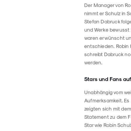
Der Manager von Rob
nimmt er Schulz in 
Stefan Dabruck folg
und Werke bewusst z
waren erwünscht und
entschieden. Robin 
schreibt Dabruck no
werden.
Stars und Fans au
Unabhängig vom weite
Aufmerksamkeit. Es 
zeigten sich mit de
Statement zu dem Fa
Star wie Robin Schu