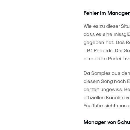
Fehler im Manage
Wie es zu dieser Si
dass es eine missgl
gegeben hat. Das Re
- B1 Records. Der So
eine dritte Partei inv
Da Samples aus dem
diesem Song nach Er
derzeit ungewiss. Be
offiziellen Kanälen v
YouTube sieht man d
Manager von Schul