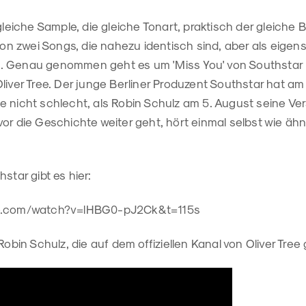
 gleiche Sample, die gleiche Tonart, praktisch der gleich
 von zwei Songs, die nahezu identisch sind, aber als eige
 Genau genommen geht es um 'Miss You' von Southstar b
liver Tree. Der junge Berliner Produzent Southstar hat am 
 nicht schlecht, als Robin Schulz am 5. August seine Ver
 Bevor die Geschichte weiter geht, hört einmal selbst wie äh
star gibt es hier:
be.com/watch?v=lHBG0-pJ2Ck&t=115s
Robin Schulz, die auf dem offiziellen Kanal von Oliver Tre