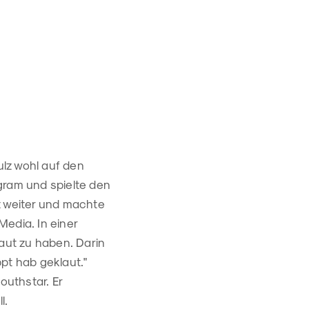
ulz wohl auf den
gram und spielte den
t weiter und machte
Media. In einer
laut zu haben. Darin
pt hab geklaut."
uthstar. Er
l.