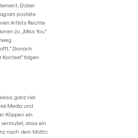
atement. Dabei
stagram postete
ren Artists Rechte
ionen zu „Miss You“
inweg
offt." Danach
 Kontext" folgen
wiss: ganz viel
cial Media und
Jan Köppen ein
 vermutet, dass ein
Ganz nach dem Motto: