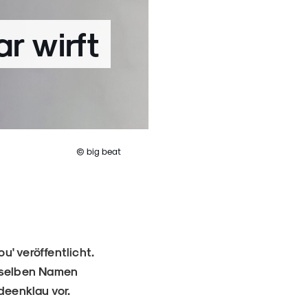
r wirft
© big beat
' veröffentlicht.
m selben Namen
Ideenklau vor.