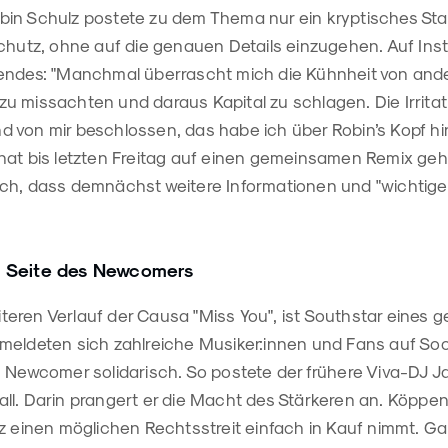
in Schulz postete zu dem Thema nur ein kryptisches St
Schutz, ohne auf die genauen Details einzugehen. Auf In
endes: "
Manchmal überrascht mich die Kühnheit von ande
u missachten und daraus Kapital zu schlagen. Die Irritat
 von mir beschlossen, das habe ich über Robin’s Kopf h
hat bis letzten Freitag auf einen gemeinsamen Remix geh
ch, dass demnächst weitere Informationen und "wichtiger
f Seite des Newcomers
ren Verlauf der Causa "Miss You", ist Southstar eines ge
meldeten sich zahlreiche Musiker:innen und Fans auf So
m Newcomer solidarisch. So postete der frühere Viva-DJ 
ll. Darin prangert er die Macht des Stärkeren an. Köppen
lz einen möglichen Rechtsstreit einfach in Kauf nimmt. 