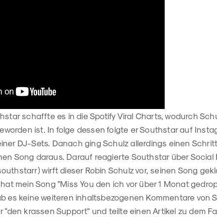
hstar schaffte es in die Spotify Viral Charts, wodurch Sch
orden ist. In folge dessen folgte er Southstar auf Insta
iner DJ-Sets. Danach ging Schulz allerdings einen Schrit
nen Song daraus. Darauf reagierte Southstar über Social 
uthstarr) wirft dieser Robin Schulz vor, seinen Song gek
 hat mein Song "Miss You den ich vor über 1 Monat gedrop
ab es keine weiteren inhaltsbezogenen Kommentare von So
r "den krassen Support" und teilte einen Artikel zu dem Fal