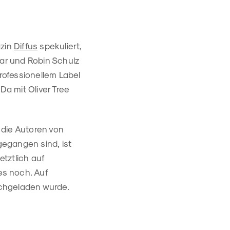
azin
Diffus
spekuliert,
ar und Robin Schulz
rofessionellem Label
Da mit Oliver Tree
die Autoren von
egangen sind, ist
etztlich auf
 es noch. Auf
ochgeladen wurde.